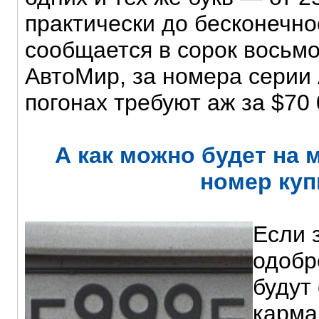
практически до бесконечно
сообщается в сорок восьм
АвтоМир, за номера серии
погонах требуют аж за $70 
А как можно будет на
номер куп
Если 
одобр
будут
карма