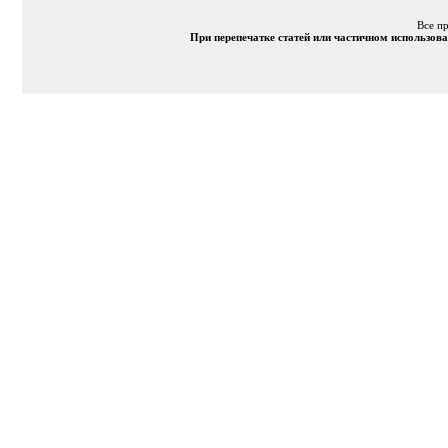
Все п
При перепечатке статей или частичном использов